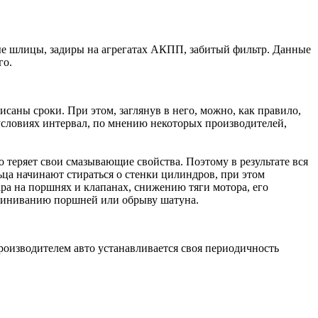
е шлицы, задиры на агрегатах АКПП, забитый фильтр. Данные
го.
саны сроки. При этом, заглянув в него, можно, как правило,
словиях интервал, по мнению некоторых производителей,
о теряет свои смазывающие свойства. Поэтому в результате вся
ца начинают стираться о стенки цилиндров, при этом
ра на поршнях и клапанах, снижению тяги мотора, его
аклиниванию поршней или обрыву шатуна.
производителем авто устанавливается своя периодичность