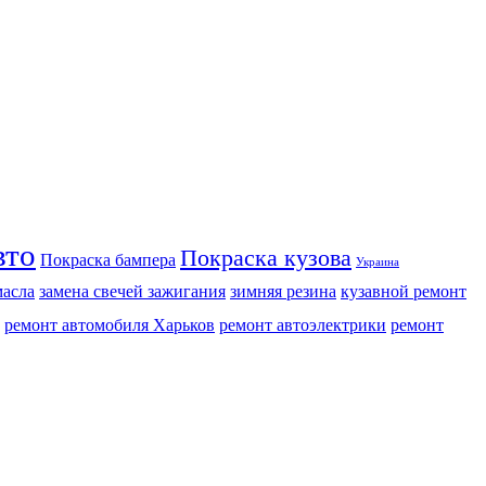
вто
Покраска кузова
Покраска бампера
Украина
масла
замена свечей зажигания
зимняя резина
кузавной ремонт
ремонт автомобиля Харьков
ремонт автоэлектрики
ремонт