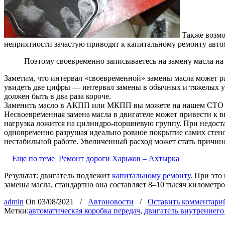
Также возмо
неприятности зачастую приводят к капитальному ремонту авто
Поэтому своевременно записываетесь на замену масла н
Заметим, что интервал «своевременной» замены масла может ра
увидеть две цифры — интервал замены в обычных и тяжелых у
должен быть в два раза короче.
Заменить масло в АКПП или МКПП вы можете на нашем СТО Тет
Несвоевременная замена масла в двигателе может привести к в
нагрузка ложится на цилиндро-поршневую группу. При недоста
одновременно разрушая идеально ровное покрытие самих стено
нестабильной работе. Увеличенный расход может стать причин
Еще по теме
Ремонт дороги Харьков – Ахтырка
Результат: двигатель подлежит
капитальному ремонту
. При это
замены масла, стандартно она составляет 8–10 тысяч километро
admin
On
03/08/2021
/
Автоновости
/
Оставить комментари
Метки:
автоматическая коробка передач
,
двигатель внутреннего