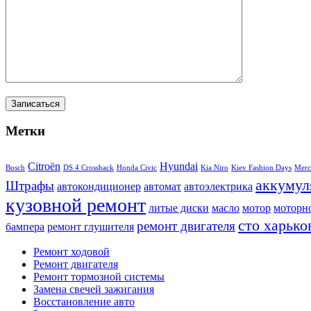
Метки
Citroën
Hyundai
Bosch
DS 4 Crossback
Honda Civic
Kia Niro
Kiev Fashion Days
Merc
аккумул
Штрафы
автокондиционер
автомат
автоэлектрика
кузовной ремонт
литые диски
масло
мотор
моторн
сто харько
ремонт двигателя
бампера
ремонт глушителя
Ремонт ходовой
Ремонт двигателя
Ремонт тормозной системы
Замена свечей зажигания
Восстановление авто