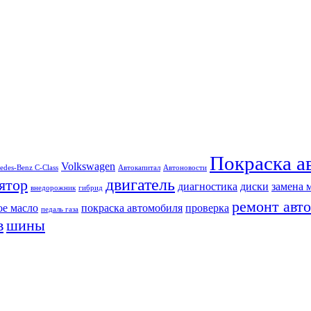
Покраска а
Volkswagen
edes-Benz C-Class
Автокапитал
Автоновости
двигатель
ятор
диагностика
диски
замена 
внедорожник
гибрид
ремонт авто
ое масло
покраска автомобиля
проверка
педаль газа
в
шины