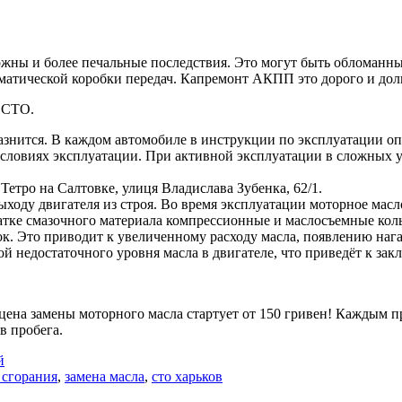
жны и более печальные последствия. Это могут быть обломанны
матической коробки передач. Капремонт АКПП это дорого и дол
а СТО.
знится. В каждом автомобиле в инструкции по эксплуатации опи
словиях эксплуатации. При активной эксплуатации в сложных у
ро на Салтовке, улиця Владислава Зубенка, 62/1.
ыходу двигателя из строя. Во время эксплуатации моторное масл
тке смазочного материала компрессионные и маслосъемные коль
к. Это приводит к увеличенному расходу масла, появлению нага
ой недостаточного уровня масла в двигателе, что приведёт к з
 цена замены моторного масла стартует от 150 гривен! Каждым 
в пробега.
й
 сгорания
,
замена масла
,
сто харьков