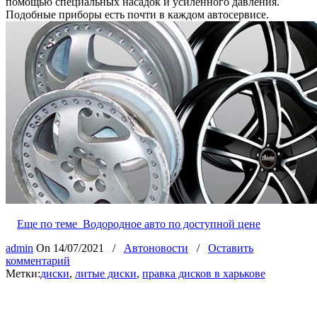
помощью специальных насадок и усиленного давления.
Подобные приборы есть почти в каждом автосервисе.
Еще по теме
Водородное авто по доступной цене
admin
On
14/07/2021
/
Автоновости
/
Оставить
комментарий
Метки:
диски
,
литые диски
,
правка дисков в харькове