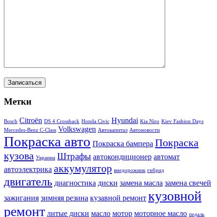
Метки
Citroën
Hyundai
Bosch
DS 4 Crossback
Honda Civic
Kia Niro
Kiev Fashion Days
Volkswagen
Mercedes-Benz C-Class
Автокапитал
Автоновости
Покраска авто
Покраска
Покраска бампера
кузова
Штрафы
автокондиционер
автомат
Украина
аккумулятор
автоэлектрика
внедорожник
гибрид
двигатель
диагностика
диски
замена масла
замена свечей
кузовной
зажигания
зимняя резина
кузавной ремонт
ремонт
литые диски
масло
мотор
моторное масло
педаль