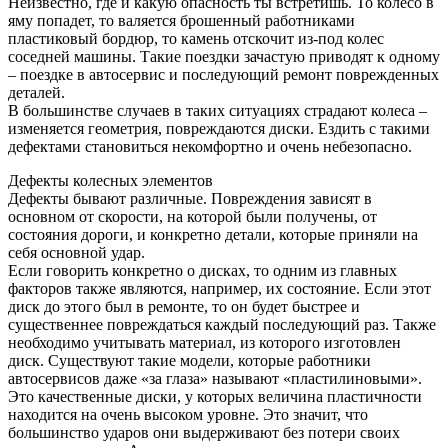
Неизвестно, где и какую опасность ты встретишь. То колесо в
яму попадет, то валяется брошенный работниками
пластиковый бордюр, то камень отскочит из-под колес
соседней машины. Такие поездки зачастую приводят к одному
– поездке в автосервис и последующий ремонт поврежденных
деталей.
В большинстве случаев в таких ситуациях страдают колеса –
изменяется геометрия, повреждаются диски. Ездить с такими
дефектами становиться некомфортно и очень небезопасно.
Дефекты колесных элементов
Дефекты бывают различные. Повреждения зависят в
основном от скорости, на которой были получены, от
состояния дороги, и конкретно детали, которые приняли на
себя основной удар.
Если говорить конкретно о дисках, то одним из главных
факторов также являются, например, их состояние. Если этот
диск до этого был в ремонте, то он будет быстрее и
существеннее повреждаться каждый последующий раз. Также
необходимо учитывать материал, из которого изготовлен
диск. Существуют такие модели, которые работники
автосервисов даже «за глаза» называют «пластилиновыми».
Это качественные диски, у которых величина пластичности
находится на очень высоком уровне. Это значит, что
большинство ударов они выдерживают без потери своих