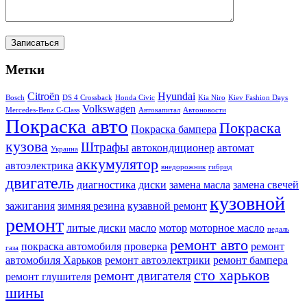
Метки
Citroën
Hyundai
Bosch
DS 4 Crossback
Honda Civic
Kia Niro
Kiev Fashion Days
Volkswagen
Mercedes-Benz C-Class
Автокапитал
Автоновости
Покраска авто
Покраска
Покраска бампера
кузова
Штрафы
автокондиционер
автомат
Украина
аккумулятор
автоэлектрика
внедорожник
гибрид
двигатель
диагностика
диски
замена масла
замена свечей
кузовной
зажигания
зимняя резина
кузавной ремонт
ремонт
литые диски
масло
мотор
моторное масло
педаль
ремонт авто
покраска автомобиля
проверка
ремонт
газа
автомобиля Харьков
ремонт автоэлектрики
ремонт бампера
сто харьков
ремонт двигателя
ремонт глушителя
шины