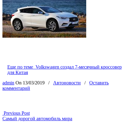
Еще по теме
Volkswagen создал 7-месячный кроссовер
для Китая
admin
On
13/03/2019
/
Автоновости
/
Оставить
комментарий
Previous Post
Самый дорогой автомобиль мира