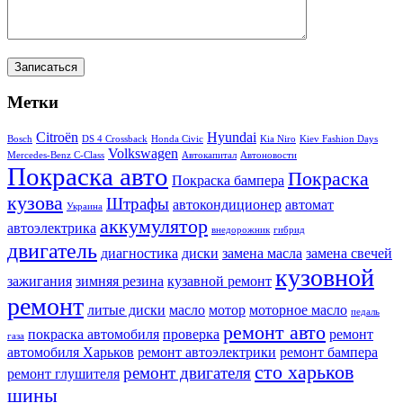
Метки
Citroën
Hyundai
Bosch
DS 4 Crossback
Honda Civic
Kia Niro
Kiev Fashion Days
Volkswagen
Mercedes-Benz C-Class
Автокапитал
Автоновости
Покраска авто
Покраска
Покраска бампера
кузова
Штрафы
автокондиционер
автомат
Украина
аккумулятор
автоэлектрика
внедорожник
гибрид
двигатель
диагностика
диски
замена масла
замена свечей
кузовной
зажигания
зимняя резина
кузавной ремонт
ремонт
литые диски
масло
мотор
моторное масло
педаль
ремонт авто
покраска автомобиля
проверка
ремонт
газа
автомобиля Харьков
ремонт автоэлектрики
ремонт бампера
сто харьков
ремонт двигателя
ремонт глушителя
шины