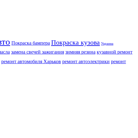
вто
Покраска кузова
Покраска бампера
Украина
масла
замена свечей зажигания
зимняя резина
кузавной ремонт
ремонт автомобиля Харьков
ремонт автоэлектрики
ремонт