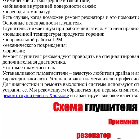
•химическое и атмосферное воздействие;
•забивание внутренней поверхности сажей;
•перепады температур.
Есть случаи, когда возможен ремонт резонатора и это поможет
Основные неисправности глушителя
Глушитель снижает шум при работе двигателя. Его неисправнос
•повышенной температуры продуктов горения;
•неправильной работы ГРМ;
•механического повреждения;
•коррозии;
Ремонт глушителя рекомендуют проводить на специализированн
дополнительная диагностика.
Что такое пламегаситель
Устанавливают пламегасители – зачастую любители драйва и а
характеристики авто. Устанавливают пламегасители профессио
Для диагностики и ремонта выхлопной системы используют сп
устранят ее. Мы рекомендуем обращаться при первых симптома
ремонт глушителей в Харькове
и гарантирует высокое качество