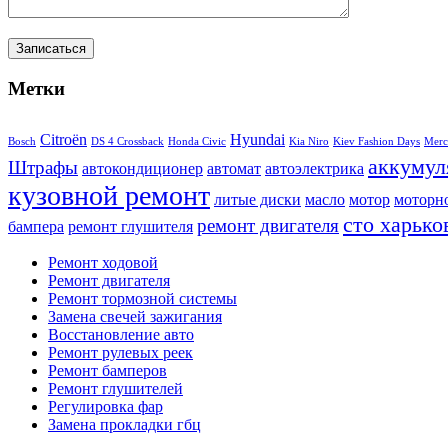
Метки
Citroën
Hyundai
Bosch
DS 4 Crossback
Honda Civic
Kia Niro
Kiev Fashion Days
Merc
аккумул
Штрафы
автокондиционер
автомат
автоэлектрика
кузовной ремонт
литые диски
масло
мотор
моторн
сто харько
ремонт двигателя
бампера
ремонт глушителя
Ремонт ходовой
Ремонт двигателя
Ремонт тормозной системы
Замена свечей зажигания
Восстановление авто
Ремонт рулевых реек
Ремонт бамперов
Ремонт глушителей
Регулировка фар
Замена прокладки гбц