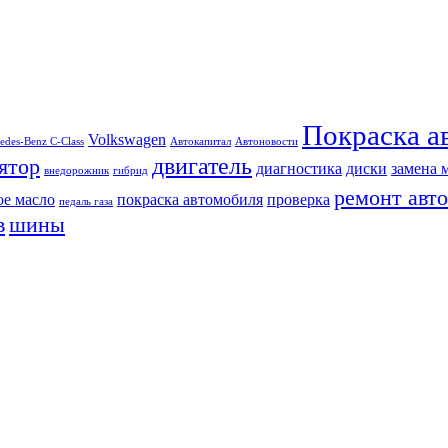
Покраска а
Volkswagen
edes-Benz C-Class
Автокапитал
Автоновости
двигатель
ятор
диагностика
диски
замена 
внедорожник
гибрид
ремонт авто
ое масло
покраска автомобиля
проверка
педаль газа
в
шины