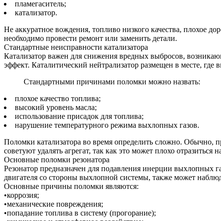
пламегаситель;
катализатор.
Не аккуратное вождения, топливо низкого качества, плохое до
необходимо провести ремонт или заменить детали.
Стандартные неисправности катализатора
Катализатор важен для снижения вредных выбросов, возникающ
эффект. Каталитический нейтрализатор размещен в месте, где 
Стандартными причинами поломки можно назвать:
плохое качество топлива;
высокий уровень масла;
использование присадок для топлива;
нарушение температурного режима выхлопных газов.
Поломки катализатора во время определить сложно. Обычно, пр
советуют удалять агрегат, так как это может плохо отразиться н
Основные поломки резонатора
Резонатор предназначен для подавления инерции выхлопных газ
двигателя со стороны выхлопной системы, также может наблю
Основные причины поломки являются:
•коррозия;
•механические повреждения;
•попадание топлива в систему (прогорание);