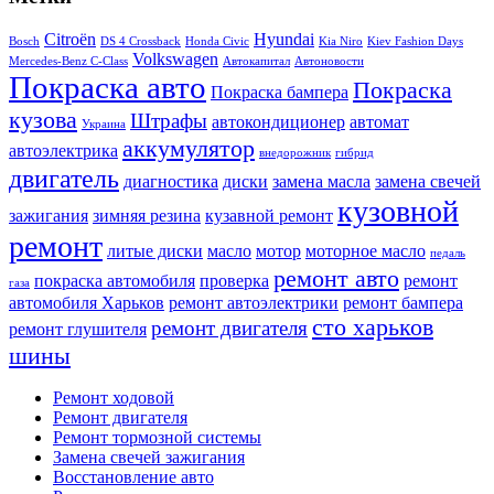
Citroën
Hyundai
Bosch
DS 4 Crossback
Honda Civic
Kia Niro
Kiev Fashion Days
Volkswagen
Mercedes-Benz C-Class
Автокапитал
Автоновости
Покраска авто
Покраска
Покраска бампера
кузова
Штрафы
автокондиционер
автомат
Украина
аккумулятор
автоэлектрика
внедорожник
гибрид
двигатель
диагностика
диски
замена масла
замена свечей
кузовной
зажигания
зимняя резина
кузавной ремонт
ремонт
литые диски
масло
мотор
моторное масло
педаль
ремонт авто
покраска автомобиля
проверка
ремонт
газа
автомобиля Харьков
ремонт автоэлектрики
ремонт бампера
сто харьков
ремонт двигателя
ремонт глушителя
шины
Ремонт ходовой
Ремонт двигателя
Ремонт тормозной системы
Замена свечей зажигания
Восстановление авто