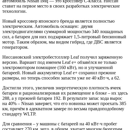
автомобиль Nissan IMq — это кроссовер С-класса. Ниссан
ставит на первое место в своих разработках электрические
технологии.
Новый кроссовер японского бренда является полностью
электрическим. Автомобиль оснащен: двумя
электродвигателями суммарной мощностью 340 лошадиных
сил, а батареи для них подзаряжает 1,5-литровый бензиновый
мотор. Таким образом, мы видим гибрид, где ДВС является
генератором.
Ниссановский электробестселлер Leaf получил заряженную
версию. Вариант под именем Leaf e+ обзавёлся не только
электромотором помощнее (160 кВт), но и улучшенной
батареей. Новый аккумулятор Leaf e+ сохранил прежние
размеры, но теперь способен запасти уже не 40 кВт·ч, а 62.
Достигли этого, увеличив энергетическую плотность ячеек
батареи и рационализировав их размещение в блоке – их здесь
288, а у прежней батареи 192. В результате запас хода вырос
на 40% – Nissan заверяет, что его новинка может проехать 385
км, причём в адекватном замере по весьма правдоподобному
стандарту WLTP.
Для сравнения – у машины с батареей на 40 кВт·ч пробег
составляет 270 км, чего, в общем, хватает многим бюргерам,