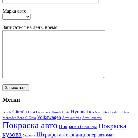
Марка авто
Записаться на день, время:
Метки
Citroën
Hyundai
Bosch
DS 4 Crossback
Honda Civic
Kia Niro
Kiev Fashion Days
Volkswagen
Mercedes-Benz C-Class
Автокапитал
Автоновости
Покраска авто
Покраска
Покраска бампера
кузова
Штрафы
автокондиционер
автомат
Украина