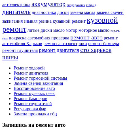
аккумулятор
автоэлектрика
внедорожник
гибрид
двигатель
диагностика
диски
замена масла
замена свечей
кузовной
зажигания
зимняя резина
кузавной ремонт
ремонт
литые диски
масло
мотор
моторное масло
педаль
ремонт авто
покраска автомобиля
проверка
ремонт
газа
автомобиля Харьков
ремонт автоэлектрики
ремонт бампера
сто харьков
ремонт двигателя
ремонт глушителя
шины
Ремонт ходовой
Ремонт двигателя
Ремонт тормозной системы
Замена свечей зажигания
Восстановление авто
Ремонт рулевых реек
Ремонт бамперов
Ремонт глушителей
Регулировка фар
Замена прокладки гбц
Запишись на ремонт авто