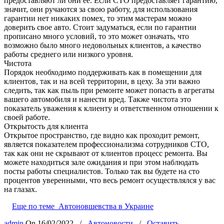
предоставляют ли они ее. Если СТО предоставляет гарантию,
значит, они ручаются за свою работу, для использования
гарантии нет никаких помех, то этим мастерам можно
доверить свое авто. Стоит задуматься, если по гарантии
прописано много условий, то это может означать, что
возможно было много недовольных клиентов, а качество
работы среднего или низкого уровня.
Чистота
Порядок необходимо поддерживать как в помещении для
клиентов, так и на всей территории, в цеху. За эти важно
следить, так как пыль при ремонте может попасть в агрегаты
вашего автомобиля и нанести вред. Также чистота это
показатель уважения к клиенту и ответственном отношении к
своей работе.
Открытость для клиента
Открытое пространство, где видно как проходит ремонт,
является показателем профессионализма сотрудников СТО,
так как они не скрывают от клиентов процесс ремонта. Вы
можете находиться зале ожидания и при этом наблюдать
посты работы специалистов. Только так вы будете на сто
процентов уверенными, что весь ремонт осуществлялся у вас
на глазах.
Еще по теме
Автоновшевства в Украине
admin
On
16/02/2022
/
Автоновости
/
Оставить