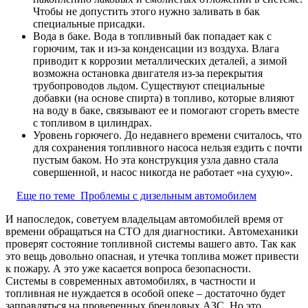
Чтобы не допустить этого нужно заливать в бак
специальные присадки.
Вода в баке. Вода в топливный бак попадает как с
горючим, так и из-за конденсации из воздуха. Влага
приводит к коррозии металлических деталей, а зимой
возможна остановка двигателя из-за перекрытия
трубопроводов льдом. Существуют специальные
добавки (на основе спирта) в топливо, которые влияют
на воду в баке, связывают ее и помогают сгореть вместе
с топливом в цилиндрах.
Уровень горючего. До недавнего времени считалось, что
для сохранения топливного насоса нельзя ездить с почти
пустым баком. Но эта конструкция узла давно стала
совершенной, и насос никогда не работает «на сухую».
Еще по теме
Проблемы с дизельным автомобилем
И напоследок, советуем владельцам автомобилей время от
времени обращаться на СТО для диагностики. Автомеханики
проверят состояние топливной системы вашего авто. Так как
это вещь довольно опасная, и утечка топлива может привести
к пожару. А это уже касается вопроса безопасности.
Системы в современных автомобилях, в частности и
топливная не нуждается в особой опеке – достаточно будет
заправляться на проверенных брендовых АЗС. Но это