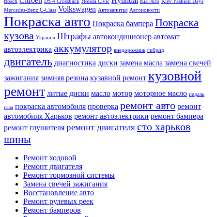
Citroën
Hyundai
Bosch
DS 4 Crossback
Honda Civic
Kia Niro
Kiev Fashion Days
Volkswagen
Mercedes-Benz C-Class
Автокапитал
Автоновости
Покраска авто
Покраска
Покраска бампера
кузова
Штрафы
автокондиционер
автомат
Украина
аккумулятор
автоэлектрика
внедорожник
гибрид
двигатель
диагностика
диски
замена масла
замена свечей
кузовной
зажигания
зимняя резина
кузавной ремонт
ремонт
литые диски
масло
мотор
моторное масло
педаль
ремонт авто
покраска автомобиля
проверка
ремонт
газа
автомобиля Харьков
ремонт автоэлектрики
ремонт бампера
сто харьков
ремонт двигателя
ремонт глушителя
шины
Ремонт ходовой
Ремонт двигателя
Ремонт тормозной системы
Замена свечей зажигания
Восстановление авто
Ремонт рулевых реек
Ремонт бамперов