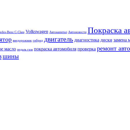
Покраска а
Volkswagen
edes-Benz C-Class
Автокапитал
Автоновости
двигатель
ятор
диагностика
диски
замена 
внедорожник
гибрид
ремонт авто
ое масло
покраска автомобиля
проверка
педаль газа
в
шины