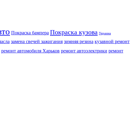
вто
Покраска кузова
Покраска бампера
Украина
масла
замена свечей зажигания
зимняя резина
кузавной ремонт
ремонт автомобиля Харьков
ремонт автоэлектрики
ремонт