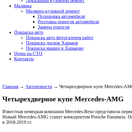
Локальный кузовной ремонт
Малярка
Малярно-кузовной ремонт
Полировка автомобиля
Рихтовка порогов автомобиля
Замена порогов
Покраска авто
Покраска авто фотогалерея работ
Покраска дисков Харьков
Покраска машин в Харькове
Цены на СТО
Контакты
Главная
→
Автоновости
→
Четырехдверное купе Mercedes-A
Четырехдверное купе Mercedes-AMG
Известная немецкая компания Mercedes-Benz представила перв
Новый Mercedes-AMG станет конкурентом Porsche Panamera. П
в 2018-2019 гг.