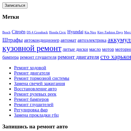
Метки
Citroën
Hyundai
Bosch
DS 4 Crossback
Honda Civic
Kia Niro
Kiev Fashion Days
Merc
аккумул
Штрафы
автокондиционер
автомат
автоэлектрика
кузовной ремонт
литые диски
масло
мотор
моторн
сто харько
ремонт двигателя
бампера
ремонт глушителя
Ремонт ходовой
Ремонт двигателя
Ремонт тормозной системы
Замена свечей зажигания
Восстановление авто
Ремонт рулевых реек
Ремонт бамперов
Ремонт глушителей
Регулировка фар
Замена прокладки гбц
Запишись на ремонт авто