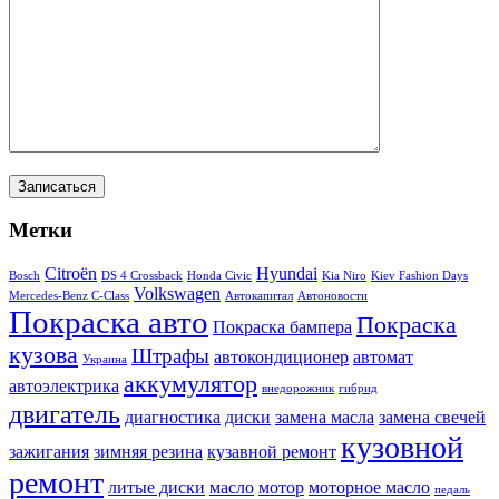
Метки
Citroën
Hyundai
Bosch
DS 4 Crossback
Honda Civic
Kia Niro
Kiev Fashion Days
Volkswagen
Mercedes-Benz C-Class
Автокапитал
Автоновости
Покраска авто
Покраска
Покраска бампера
кузова
Штрафы
автокондиционер
автомат
Украина
аккумулятор
автоэлектрика
внедорожник
гибрид
двигатель
диагностика
диски
замена масла
замена свечей
кузовной
зажигания
зимняя резина
кузавной ремонт
ремонт
литые диски
масло
мотор
моторное масло
педаль