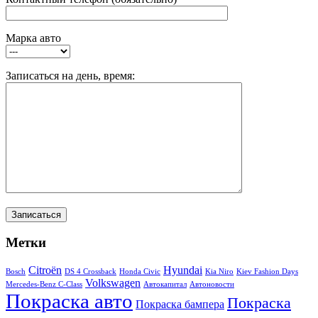
Марка авто
Записаться на день, время:
Метки
Citroën
Hyundai
Bosch
DS 4 Crossback
Honda Civic
Kia Niro
Kiev Fashion Days
Volkswagen
Mercedes-Benz C-Class
Автокапитал
Автоновости
Покраска авто
Покраска
Покраска бампера