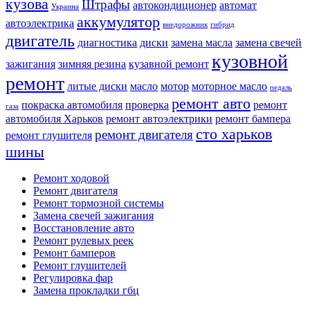
кузова
Штрафы
автокондиционер
автомат
Украина
аккумулятор
автоэлектрика
внедорожник
гибрид
двигатель
диагностика
диски
замена масла
замена свечей
кузовной
зажигания
зимняя резина
кузавной ремонт
ремонт
литые диски
масло
мотор
моторное масло
педаль
ремонт авто
покраска автомобиля
проверка
ремонт
газа
автомобиля Харьков
ремонт автоэлектрики
ремонт бампера
сто харьков
ремонт двигателя
ремонт глушителя
шины
Ремонт ходовой
Ремонт двигателя
Ремонт тормозной системы
Замена свечей зажигания
Восстановление авто
Ремонт рулевых реек
Ремонт бамперов
Ремонт глушителей
Регулировка фар
Замена прокладки гбц