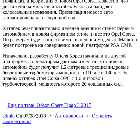
Появилась информация о новом Opel Corsa. Известно, что
достаточно компактный хэтчбэк В-класса ожидают
колоссальные изменения. Презентация нового авто
запланирована на следующий год.
Хэтчбэк будет значительно изменен внешне и станет первым
автомобилем в новом фирменном стиле, и все это Opel Corsa.
По размерам будет сопостовим с нынешней моделью. Машина
будет построена на совершенно новой платформе PSA CMP.
Изначально, разработку Опеля Корса начинали на другой
платформе. По некоторым данным известно, что новый
автомобиль будет получит 1,2-литровые трехцилиндровые
бензиновые турбомоторы мощностью 110 л.с и 130 л.с.. В
планах хэтчбэк Opel Corsa OPC с 1,6-литровой
турбочетверкой, мощность которого 20 лошадиных сил.
Еще по теме
Обзор Chery Tiggo 3 2017
admin
On
07/08/2018
/
Автоновости
/
Оставить
комментарий