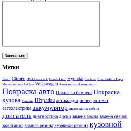
Метки
Citroën
Hyundai
Bosch
DS 4 Crossback
Honda Civic
Kia Niro
Kiev Fashion Days
Volkswagen
Mercedes-Benz C-Class
Автокапитал
Автоновости
Покраска авто
Покраска
Покраска бампера
кузова
Штрафы
автокондиционер
автомат
Украина
аккумулятор
автоэлектрика
внедорожник
гибрид
двигатель
диагностика
диски
замена масла
замена свечей
кузовной
зажигания
зимняя резина
кузавной ремонт