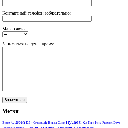
Контактный телефон (обязательно)
Марка авто
Записаться на день, время:
Метки
Citroën
Hyundai
Bosch
DS 4 Crossback
Honda Civic
Kia Niro
Kiev Fashion Days
Volkswagen
Mercedes-Benz C-Class
Автокапитал
Автоновости