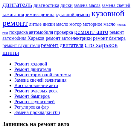
двигатель
диагностика
диски
замена масла
замена свечей
кузовной
зажигания
зимняя резина
кузавной ремонт
ремонт
литые диски
масло
мотор
моторное масло
педаль
ремонт авто
покраска автомобиля
проверка
ремонт
газа
автомобиля Харьков
ремонт автоэлектрики
ремонт бампера
сто харьков
ремонт двигателя
ремонт глушителя
шины
Ремонт ходовой
Ремонт двигателя
Ремонт тормозной системы
Замена свечей зажигания
Восстановление авто
Ремонт рулевых реек
Ремонт бамперов
Ремонт глушителей
Регулировка фар
Замена прокладки гбц
Запишись на ремонт авто