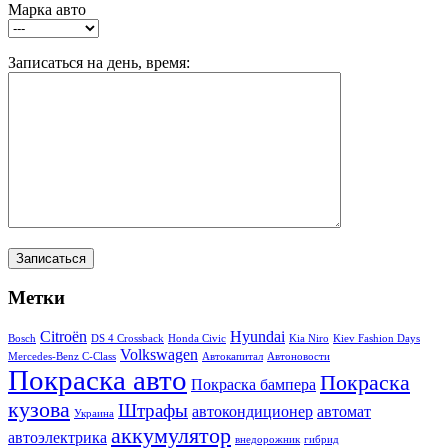
Марка авто
Записаться на день, время:
Метки
Citroën
Hyundai
Bosch
DS 4 Crossback
Honda Civic
Kia Niro
Kiev Fashion Days
Volkswagen
Mercedes-Benz C-Class
Автокапитал
Автоновости
Покраска авто
Покраска
Покраска бампера
кузова
Штрафы
автокондиционер
автомат
Украина
аккумулятор
автоэлектрика
внедорожник
гибрид