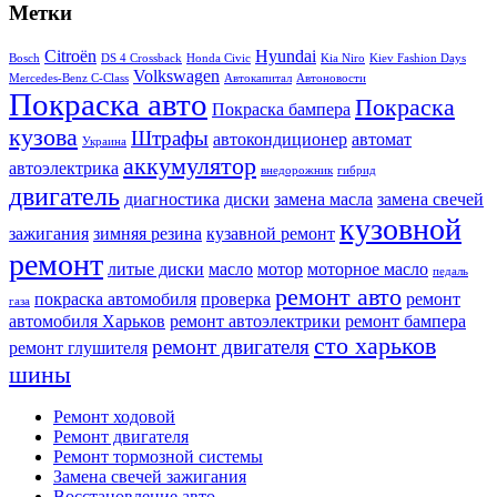
Метки
Citroën
Hyundai
Bosch
DS 4 Crossback
Honda Civic
Kia Niro
Kiev Fashion Days
Volkswagen
Mercedes-Benz C-Class
Автокапитал
Автоновости
Покраска авто
Покраска
Покраска бампера
кузова
Штрафы
автокондиционер
автомат
Украина
аккумулятор
автоэлектрика
внедорожник
гибрид
двигатель
диагностика
диски
замена масла
замена свечей
кузовной
зажигания
зимняя резина
кузавной ремонт
ремонт
литые диски
масло
мотор
моторное масло
педаль
ремонт авто
покраска автомобиля
проверка
ремонт
газа
автомобиля Харьков
ремонт автоэлектрики
ремонт бампера
сто харьков
ремонт двигателя
ремонт глушителя
шины
Ремонт ходовой
Ремонт двигателя
Ремонт тормозной системы
Замена свечей зажигания
Восстановление авто